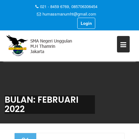
021 - 8459 6769, 085706306454
humassmanumht@gmail.com
Login
Skip
to
content
BULAN:
FEBRUARI
2022