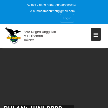
021 - 8459 6769, 085706306454
humassmanumht@gmail.com
Login
Skip
to
content