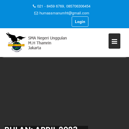
021 - 8459 6769, 085706306454
humassmanumht@gmail.com
Login
Skip
to
content