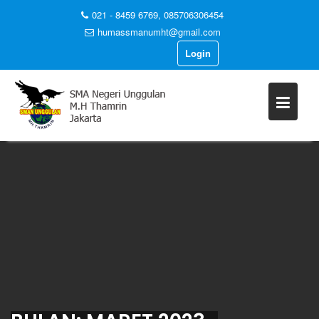
021 - 8459 6769, 085706306454
humassmanumht@gmail.com
Login
Skip
to
content