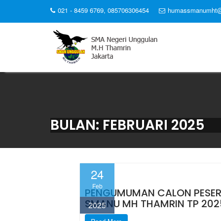
Skip
021 - 8459 6769, 085706306454
humassmanumht@
to
content
BULAN:
FEBRUARI 2025
24
Feb
PENGUMUMAN CALON PESERTA
SMANU MH THAMRIN TP 202
2025