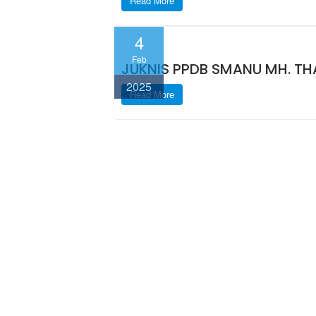
Read More
4
Feb
JUKNIS PPDB SMANU MH. T
2025
Read More