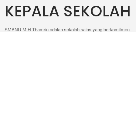
KEPALA SEKOLAH
SMANU M.H Thamrin adalah sekolah sains yang berkomitmen
untuk memberikan pendidikan berkualitas bagi peserta didik
yang memiliki potensi dan kecerdasan istimewa, terutama di
bidang sains. Kami membekali peserta didik dengan berbagai
bentuk kecakapan sains, membentuk mereka menjadi
pembelajar yang tekun serta berkepribadian dan berkarakter
kebangsaan yang membanggakan. Bagi kami, peserta didik
kami adalah pribadi-pribadi yang…
Selengkapnya