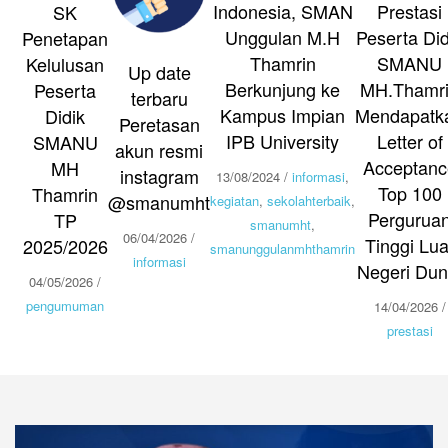
Indonesia, SMAN
Prestasi
SK
Unggulan M.H
Peserta Did
Penetapan
Thamrin
SMANU
Kelulusan
Up date
Berkunjung ke
MH.Thamr
Peserta
terbaru
Kampus Impian
Mendapatk
Didik
Peretasan
IPB University
Letter of
SMANU
akun resmi
Acceptanc
MH
instagram
13/08/2024
/
informasi
,
Top 100
Thamrin
@smanumht
kegiatan
,
sekolahterbaik
,
Pergurua
TP
smanumht
,
06/04/2026
/
Tinggi Lua
2025/2026
smanunggulanmhthamrin
informasi
Negeri Dun
04/05/2026
/
pengumuman
14/04/2026
/
prestasi