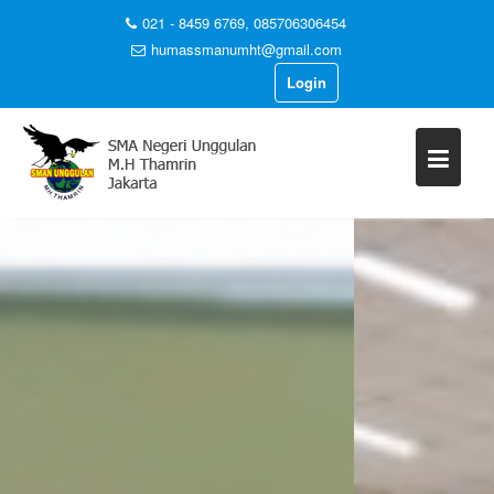
021 - 8459 6769, 085706306454
humassmanumht@gmail.com
Login