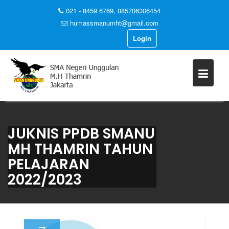
021 - 8459 6769, 085706306454
humassmanumht@gmail.com
Login
Skip
to
content
JUKNIS PPDB SMANU
MH THAMRIN TAHUN
PELAJARAN
2022/2023