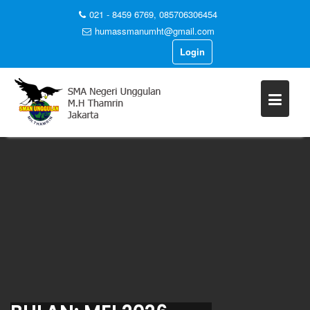
021 - 8459 6769, 085706306454
humassmanumht@gmail.com
Login
Skip
to
content