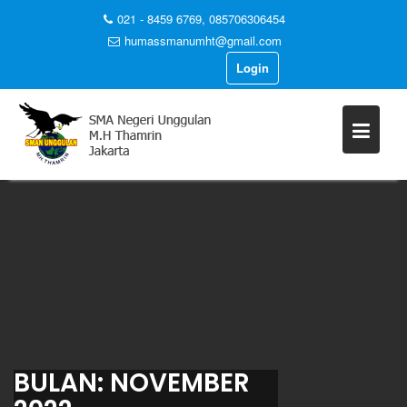
021 - 8459 6769, 085706306454
humassmanumht@gmail.com
Login
Skip
to
content
BULAN:
NOVEMBER