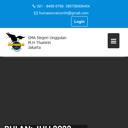
021 - 8459 6769, 085706306454
humassmanumht@gmail.com
Login
Skip
to
content