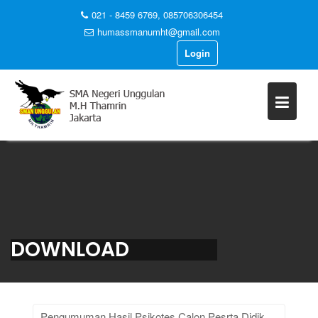
021 - 8459 6769, 085706306454
humassmanumht@gmail.com
Login
Skip
to
content
DOWNLOAD
Pengumuman Hasil Psikotes Calon Pesrta Didik