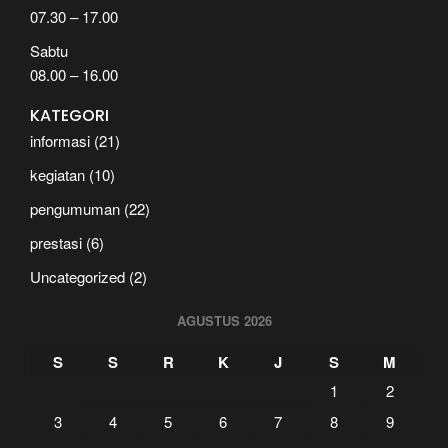
07.30 – 17.00
Sabtu
08.00 – 16.00
KATEGORI
informasi
(21)
kegiatan
(10)
pengumuman
(22)
prestasi
(6)
Uncategorized
(2)
AGUSTUS 2026
S
S
R
K
J
S
M
1
2
3
4
5
6
7
8
9