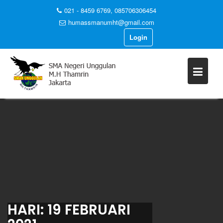
021 - 8459 6769, 085706306454
humassmanumht@gmail.com
Login
Skip
to
content
HARI:
19 FEBRUARI