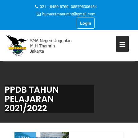
021 - 8459 6769, 085706306454
humassmanumht@gmail.com
Login
Skip
to
content
PPDB TAHUN
PELAJARAN
2021/2022