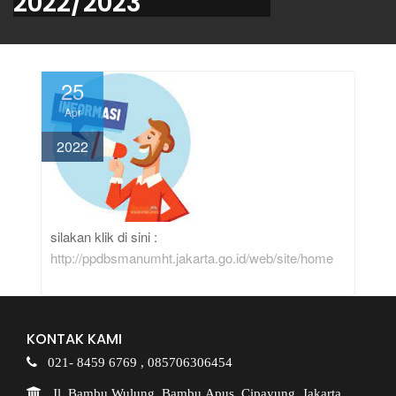
2022/2023
25
Apr
2022
silakan klik di sini :
http://ppdbsmanumht.jakarta.go.id/web/site/home
KONTAK KAMI
021- 8459 6769 ,
085706306454
Jl. Bambu Wulung, Bambu Apus, Cipayung, Jakarta