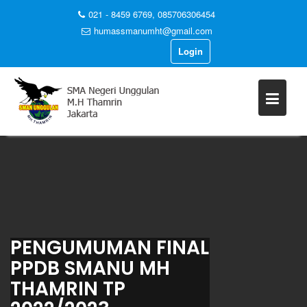
021 - 8459 6769, 085706306454
humassmanumht@gmail.com
Login
Skip
to
content
PENGUMUMAN FINAL
PPDB SMANU MH
THAMRIN TP