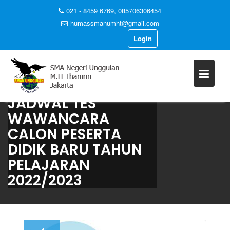
021 - 8459 6769, 085706306454
humassmanumht@gmail.com
Login
Skip
to
content
JADWAL TES
WAWANCARA
CALON PESERTA
DIDIK BARU TAHUN
PELAJARAN
2022/2023