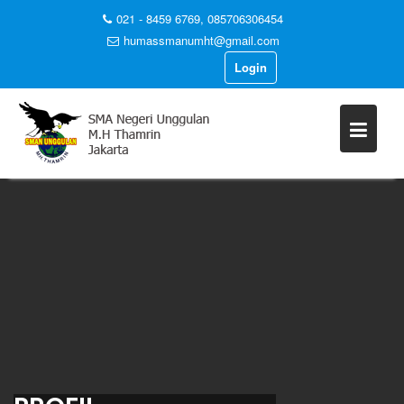
021 - 8459 6769, 085706306454
humassmanumht@gmail.com
Login
Skip
to
content