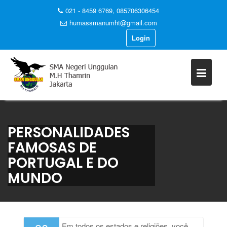
021 - 8459 6769, 085706306454
humassmanumht@gmail.com
Login
Skip
to
content
PERSONALIDADES
FAMOSAS DE
PORTUGAL E DO
MUNDO
Em todos os estados e religiões, você