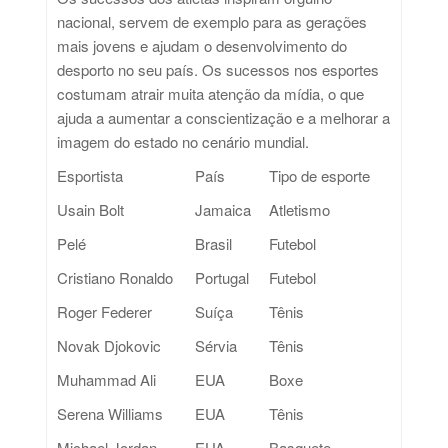
nacional, servem de exemplo para as gerações
mais jovens e ajudam o desenvolvimento do
desporto no seu país. Os sucessos nos esportes
costumam atrair muita atenção da mídia, o que
ajuda a aumentar a conscientização e a melhorar a
imagem do estado no cenário mundial.
Esportista
País
Tipo de esporte
Usain Bolt
Jamaica
Atletismo
Pelé
Brasil
Futebol
Cristiano Ronaldo
Portugal
Futebol
Roger Federer
Suíça
Tênis
Novak Djokovic
Sérvia
Tênis
Muhammad Ali
EUA
Boxe
Serena Williams
EUA
Tênis
Michael Jordan
EUA
Basquete